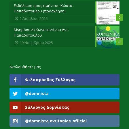
Εκδήλωση προς τιμήν του Κώστα
Παπαδόπουλου (πρόσκληση)
0
2 Απριλίου 2026
Μνημόσυνο Κωνσταντίνου Αντ.
Παπαδόπουλου
0
19 Νοεμβρίου 2025
Ακολουθήστε μας
Φιλοπρόοδος Σύλλογος
@domnista
Σύλλογος Δομνίστας
@domnista.evritanias_official