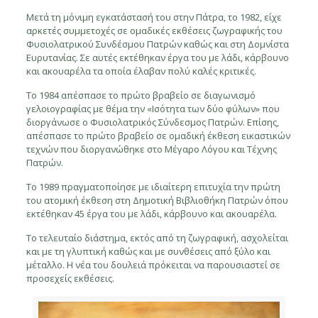
Μετά τη μόνιμη εγκατάστασή του στην Πάτρα, το 1982, είχε
αρκετές συμμετοχές σε ομαδικές εκθέσεις ζωγραφικής του
Φυσιολατρικού Συνδέσμου Πατρών καθώς και στη Δομνίστα
Ευρυτανίας. Σε αυτές εκτέθηκαν έργα του με λάδι, κάρβουνο
και ακουαρέλα τα οποία έλαβαν πολύ καλές κριτικές.
Το 1984 απέσπασε το πρώτο βραβείο σε διαγωνισμό
γελοιογραφίας με θέμα την «Ισότητα των δύο φύλων» που
διοργάνωσε ο Φυσιολατρικός Σύνδεσμος Πατρών. Επίσης,
απέσπασε το πρώτο βραβείο σε ομαδική έκθεση εικαστικών
τεχνών που διοργανώθηκε στο Μέγαρο Λόγου και Τέχνης
Πατρών.
Το 1989 πραγματοποίησε με ιδιαίτερη επιτυχία την πρώτη
του ατομική έκθεση στη Δημοτική Βιβλιοθήκη Πατρών όπου
εκτέθηκαν 45 έργα του με λάδι, κάρβουνο και ακουαρέλα.
Το τελευταίο διάστημα, εκτός από τη ζωγραφική, ασχολείται
και με τη γλυπτική καθώς και με συνθέσεις από ξύλο και
μέταλλο. Η νέα του δουλειά πρόκειται να παρουσιαστεί σε
προσεχείς εκθέσεις.