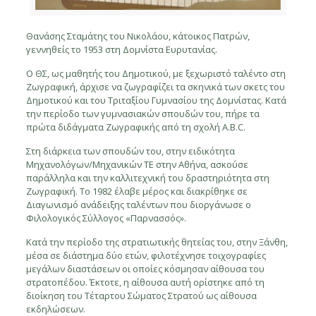
Θανάσης Σταμάτης του Νικολάου, κάτοικος Πατρών,
γεννηθείς το 1953 στη Δομνίστα Ευρυτανίας.
Ο ΘΣ, ως μαθητής του Δημοτικού, με ξεχωριστό ταλέντο στη
Ζωγραφική, άρχισε να ζωγραφίζει τα σκηνικά των σκετς του
Δημοτικού και του Τριταξίου Γυμνασίου της Δομνίστας. Κατά
την περίοδο των γυμνασιακών σπουδών του, πήρε τα
πρώτα διδάγματα Ζωγραφικής από τη σχολή A.B.C.
Στη διάρκεια των σπουδών του, στην ειδικότητα
Μηχανολόγων/Μηχανικών ΤΕ στην Αθήνα, ασκούσε
παράλληλα και την καλλιτεχνική του δραστηριότητα στη
Ζωγραφική. Το 1982 έλαβε μέρος και διακρίθηκε σε
Διαγωνισμό ανάδειξης ταλέντων που διοργάνωσε ο
Φιλολογικός Σύλλογος «Παρνασσός».
Κατά την περίοδο της στρατιωτικής θητείας του, στην Ξάνθη,
μέσα σε διάστημα δύο ετών, φιλοτέχνησε τοιχογραφίες
μεγάλων διαστάσεων οι οποίες κόσμησαν αίθουσα του
στρατοπέδου. Έκτοτε, η αίθουσα αυτή ορίστηκε από τη
διοίκηση του Τέταρτου Σώματος Στρατού ως αίθουσα
εκδηλώσεων.