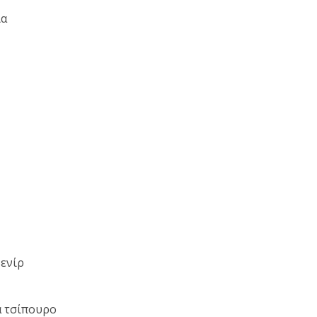
ια
ενίρ
ά τσίπουρο