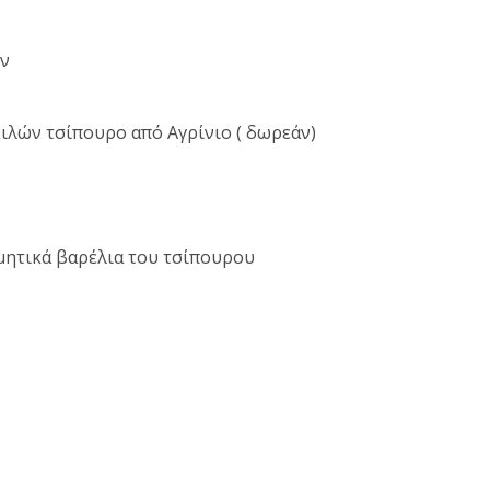
ών
ιλών τσίπουρο από Αγρίνιο ( δωρεάν)
μητικά βαρέλια του τσίπουρου