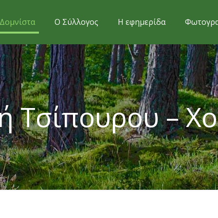
Δομνίστα
Ο Σύλλογος
Η εφημερίδα
Φωτογρα
ή Τσίπουρου – Χ