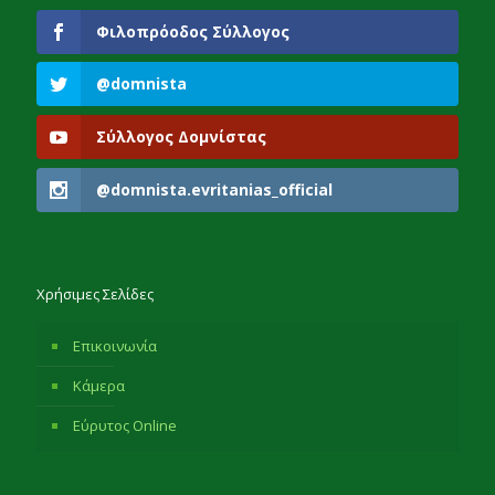
Φιλοπρόοδος Σύλλογος
@domnista
Σύλλογος Δομνίστας
@domnista.evritanias_official
Χρήσιμες Σελίδες
Επικοινωνία
Κάμερα
Εύρυτος Online