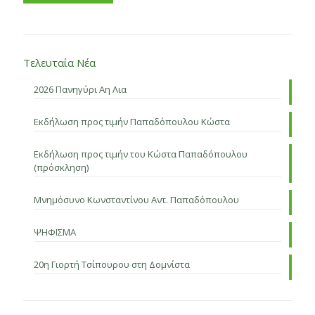
Τελευταία Νέα
2026 Πανηγύρι Αη Λια
Εκδήλωση προς τιμήν Παπαδόπουλου Κώστα
Εκδήλωση προς τιμήν του Κώστα Παπαδόπουλου
(πρόσκληση)
Μνημόσυνο Κωνσταντίνου Αντ. Παπαδόπουλου
ΨΗΦΙΣΜΑ
20η Γιορτή Τσίπουρου στη Δομνίστα