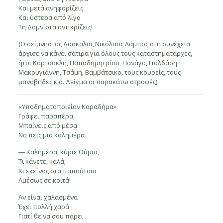
Και μετά ανηφορίζεις
Και ύστερα από λίγο
Τη Δομνίστα αντικρίζεις!
(Ο αείμνηστος Δάσκαλος Νικόλαος Λάμπος στη συνέχεια
άρχισε να κάνει σάτιρα για όλους τους καταστηματάρχες,
ήτοι Καρτσακλή, Παπαδημητρίου, Πανάγο, Γιολδάση,
Μακρυγιάννη, Τσάμη, Βαμβάτσικο, τους κουρείς, τους
μανάβηδες κ.ά. Δείγμα οι παρακάτω στροφές).
«Υποδηματοποιείον Καραδήμα»
Γράφει παραπέρα,
Μπαίνεις από μέσα
Να πεις μια καλημέρα.
― Καλημέρα, κύριε Θύμιο,
Τι κάνετε, καλά;
Κι εκείνος στα παπούτσια
Αμέσως σε κοιτά!
Αν είναι χαλασμένα
Έχει πολλή χαρά
Γιατί θε να σου πάρει