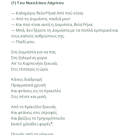
(†) Του Νικολάου Λάμπου
― Καλημέρα, θεία Ρήνα! Από πού είσαι;
― Από τη Δομνίστα, παιδιά μου!
― Και πού είναι αυτή η Δομνίστα, θεία Ρήνα;
― Μπά, δεν ξέρετε τη Δομνίστα με τα πολλά εμπορικά και
τους καλούς ανθρώπους της;
― Παιδί μου,
Στη Δομνίστα για να πας
Στη ζηλεμένη χώρα
Απ’ το Καρπενήσι ξεκινάς
Στις τέσσερις η ώρα.
Κάνεις διαδρομή
Πραγματικά χρυσή
Και φτάνεις εις το Κρίκελλο
Στις πέντε και μισή.
Από το Κρίκελλο ξεκινάς
Και φτάνεις στις στροφές
Και βρίζεις το Γρηγορόπουλο
Εκατό χιλιάδες φορές
²
.
Περνάς από τη γέφυρα