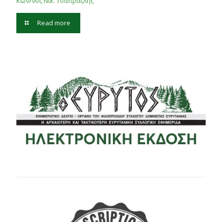
Κων/νος Νικ. Τσαπραζλής
Read more