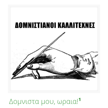
Δομνιστα μου, ωραια!
¹