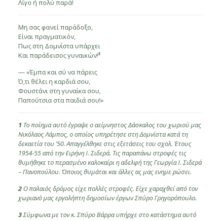
Λίγο ή πολύ παρά!
Μη σας φανεί παράδοξο,
Είναι πραγματικόν,
Πως στη Δομνίστα υπάρχει
Και παράδεισος γυναικών!
³
― «Έμπα και σύ να πάρεις
Ό,τι θέλει η καρδιά σου,
Φουστάνι στη γυναίκα σου,
Παπούτσια στα παιδιά σου!»
1
Το ποίημα αυτό έγραψε ο αείμνηστος Δάσκαλος του χωριού μας
Νικόλαος Λάμπος, ο οποίος υπηρέτησε στη Δομνίστα κατά τη
δεκαετία του ’50. Απαγγέλθηκε στις εξετάσεις του σχολ. Έτους
1954-55 από την Ειρήνη Ι. Σιδερά. Τις παραπάνω στροφές τις
θυμήθηκε το περασμένο καλοκαίρι η αδελφή της Γεωργία Ι. Σιδερά
– Πανοπούλου. Όποιος θυμάται και άλλες ας μας ενημε ρώσει.
2
Ο παλαιός δρόμος είχε πολλές στροφές. Είχε χαραχθεί από τον
χωριανό μας εργολήπτη δημοσίων έργων Σπύρο Γρηγορόπουλο.
3
Σύμφωνα με τον κ. Σπύρο Βάρρα υπήρχε στο κατάστημα αυτό