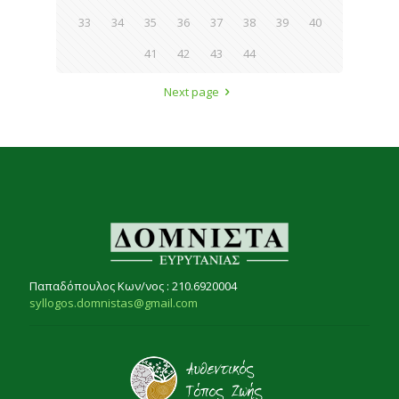
33
34
35
36
37
38
39
40
41
42
43
44
Next page
Παπαδόπουλος Κων/νος : 210.6920004
syllogos.domnistas@gmail.com