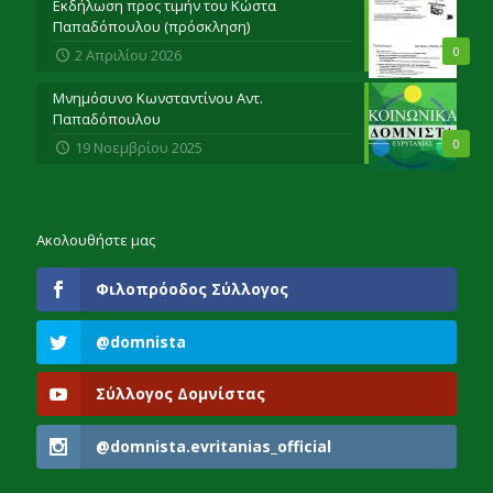
Εκδήλωση προς τιμήν του Κώστα
Παπαδόπουλου (πρόσκληση)
0
2 Απριλίου 2026
Μνημόσυνο Κωνσταντίνου Αντ.
Παπαδόπουλου
0
19 Νοεμβρίου 2025
Ακολουθήστε μας
Φιλοπρόοδος Σύλλογος
@domnista
Σύλλογος Δομνίστας
@domnista.evritanias_official