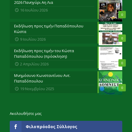
2026 Πανηγύρι Αη Λια
16 Ιουλίου 2026
0
Εκδήλωση προς τιμήν Παπαδόπουλου
Κώστα
0
9 Ιουλίου 2026
Εκδήλωση προς τιμήν του Κώστα
Παπαδόπουλου (πρόσκληση)
0
2 Απριλίου 2026
Μνημόσυνο Κωνσταντίνου Αντ.
Παπαδόπουλου
0
19 Νοεμβρίου 2025
Ακολουθήστε μας
Φιλοπρόοδος Σύλλογος