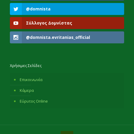
@domnista
Σύλλογος Δομνίστας
@domnista.evritanias_official
Χρήσιμες Σελίδες
Επικοινωνία
Κάμερα
Εύρυτος Online