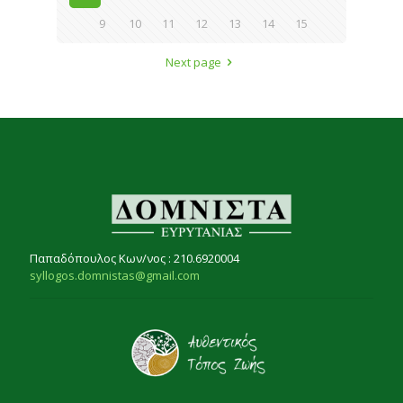
9
10
11
12
13
14
15
Next page
Παπαδόπουλος Κων/νος : 210.6920004
syllogos.domnistas@gmail.com