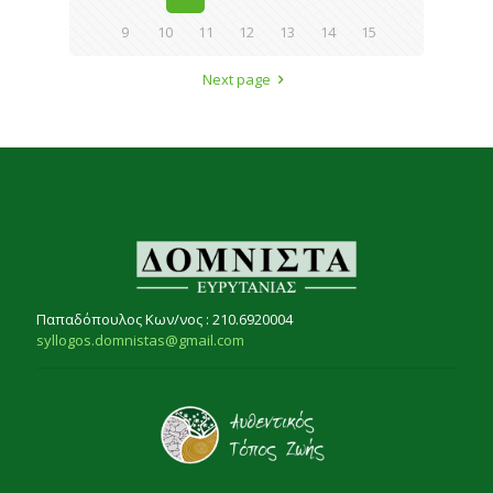
9
10
11
12
13
14
15
Next page
Παπαδόπουλος Κων/νος : 210.6920004
syllogos.domnistas@gmail.com