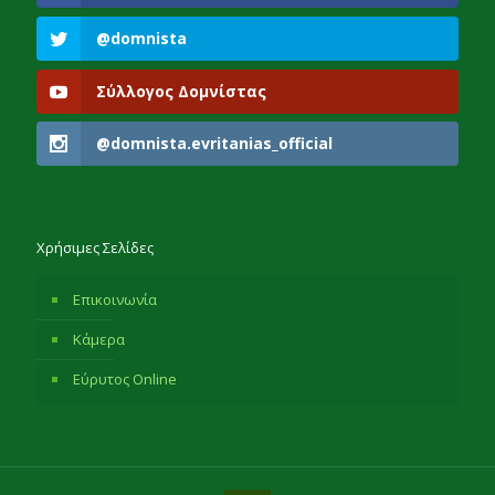
@domnista
Σύλλογος Δομνίστας
@domnista.evritanias_official
Χρήσιμες Σελίδες
Επικοινωνία
Κάμερα
Εύρυτος Online