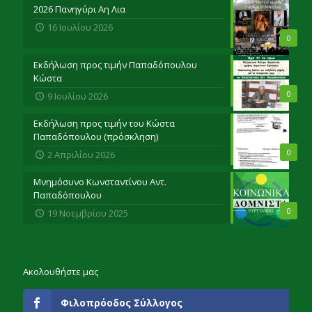
2026 Πανηγύρι Αη Λια
16 Ιουλίου 2026
0
Εκδήλωση προς τιμήν Παπαδόπουλου
Κώστα
0
9 Ιουλίου 2026
Εκδήλωση προς τιμήν του Κώστα
Παπαδόπουλου (πρόσκληση)
0
2 Απριλίου 2026
Μνημόσυνο Κωνσταντίνου Αντ.
Παπαδόπουλου
0
19 Νοεμβρίου 2025
Ακολουθήστε μας
Φιλοπρόοδος Σύλλογος