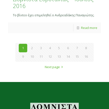
2016
Το βίντεο έχει επιμεληθεί ο Ανδρεαδάκης Παναγιώτης.
Read more
1
2
3
4
5
6
7
8
9
10
11
12
13
14
15
16
Next page