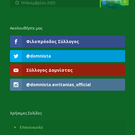
0
19 Νοεμβρίου 2025
Ακολουθήστε μας
Φιλοπρόοδος Σύλλογος
@domnista
Σύλλογος Δομνίστας
@domnista.evritanias_official
Χρήσιμες Σελίδες
Επικοινωνία