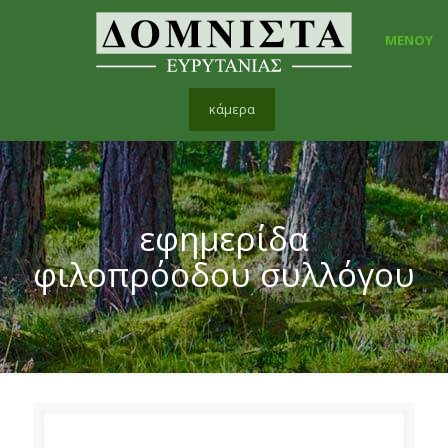
ΜΕΝΟΥ
κάμερα
εφημερίδα
φιλοπρόοδου συλλόγου