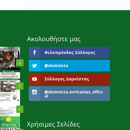
Ακολουθήστε μας
Φιλοπρόοδος Σύλλογος
0
@domnista
Σύλλογος Δομνίστας
0
@domnista.evritanias_offici
al
0
Χρήσιμες Σελίδες