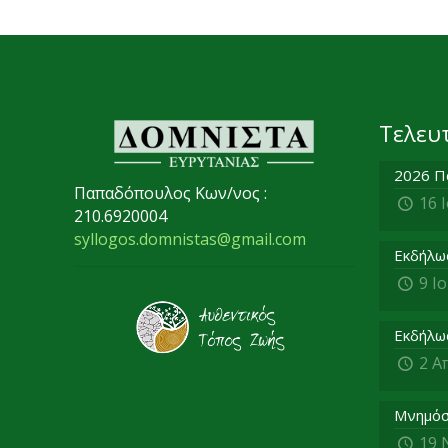
Τελευ
2026 Π
Παπαδόπουλος Κων/νος :
16 
210.6920004
syllogos.domnistas@gmail.com
Εκδήλω
9 Ι
Εκδήλω
2 Α
Μνημόσ
19 