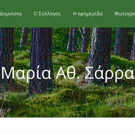
Δομνίστα
Ο Σύλλογος
Η εφημερίδα
Φωτογρα
Μαρία Αθ. Σάρρα