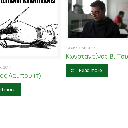
19 Απριλίου 2017
Κωνσταντίνος Β. Τσ
υ 2017
Read more
ος Λάμπου (†)
d more