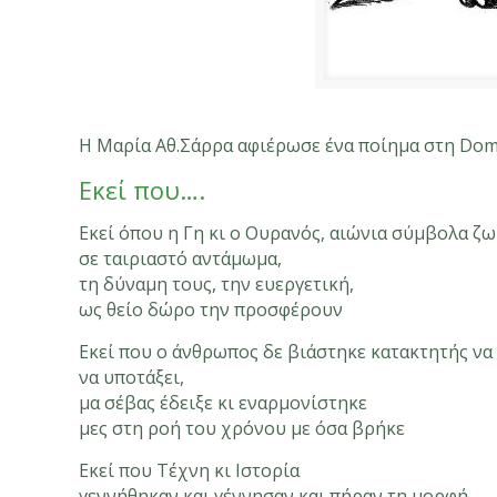
Η Μαρία Αθ.Σάρρα αφιέρωσε ένα ποίημα στη Do
Εκεί που….
Εκεί όπου η Γη κι ο Ουρανός, αιώνια σύμβολα ζω
σε ταιριαστό αντάμωμα,
τη δύναμη τους, την ευεργετική,
ως θείο δώρο την προσφέρουν
Εκεί που ο άνθρωπος δε βιάστηκε κατακτητής να 
να υποτάξει,
μα σέβας έδειξε κι εναρμονίστηκε
μες στη ροή του χρόνου με όσα βρήκε
Εκεί που Τέχνη κι Ιστορία
γεννήθηκαν και γέννησαν και πήραν τη μορφή