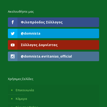
Ακολουθήστε μας
Φιλοπρόοδος Σύλλογος
@domnista
Σύλλογος Δομνίστας
@domnista.evritanias_official
Χρήσιμες Σελίδες
Επικοινωνία
Κάμερα