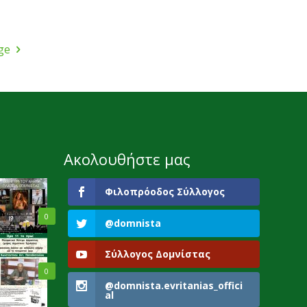
ge
Ακολουθήστε μας
Φιλοπρόοδος Σύλλογος
0
@domnista
Σύλλογος Δομνίστας
0
@domnista.evritanias_offici
al