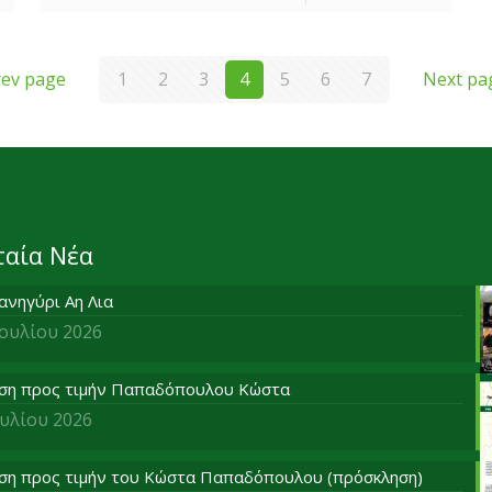
rev page
1
2
3
4
5
6
7
Next pa
ταία Νέα
ανηγύρι Αη Λια
Ιουλίου 2026
ση προς τιμήν Παπαδόπουλου Κώστα
ουλίου 2026
ση προς τιμήν του Κώστα Παπαδόπουλου (πρόσκληση)