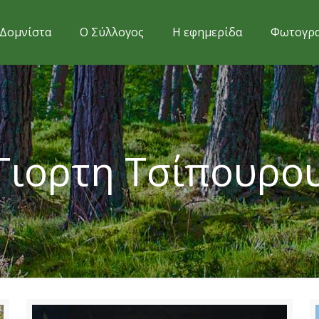
Δομνίστα
Ο Σύλλογος
Η εφημερίδα
Φωτογρα
Γιορτη Τσίπουρο