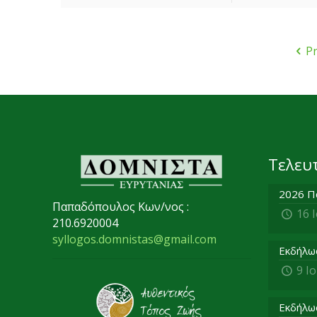
P
Τελευ
2026 Π
Παπαδόπουλος Κων/νος :
16 
210.6920004
syllogos.domnistas@gmail.com
Εκδήλω
9 Ι
Εκδήλω