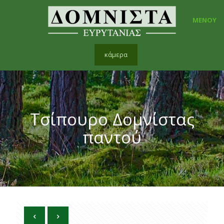
ΜΕΝΟΥ
κάμερα
Τσίπουρο Δομνίστας
παντού