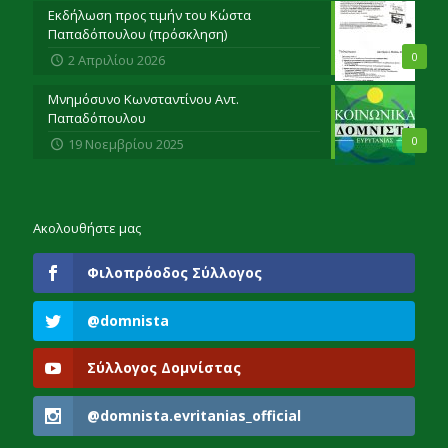
Εκδήλωση προς τιμήν του Κώστα
Παπαδόπουλου (πρόσκληση)
0
2 Απριλίου 2026
Μνημόσυνο Κωνσταντίνου Αντ.
Παπαδόπουλου
0
19 Νοεμβρίου 2025
Ακολουθήστε μας
Φιλοπρόοδος Σύλλογος
@domnista
Σύλλογος Δομνίστας
@domnista.evritanias_official