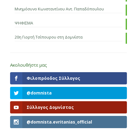
Μνημόσυνο Κωνσταντίνου Αντ. Παπαδόπουλου
ΨΗΦΙΣΜΑ
20η Γιορτή Τσίπουρου στη Δομνίστα
Ακολουθήστε μας
Φιλοπρόοδος Σύλλογος
@domnista
Σύλλογος Δομνίστας
@domnista.evritanias_official