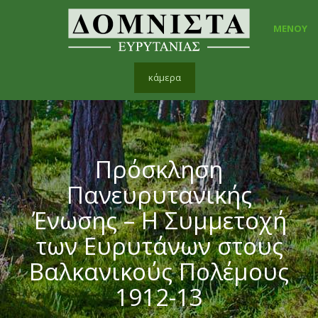
ΜΕΝΟΥ
κάμερα
Πρόσκληση
Πανευρυτανικής
Ένωσης – Η Συμμετοχή
των Ευρυτάνων στους
Βαλκανικούς Πολέμους
1912-13