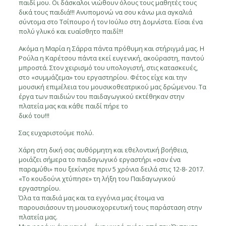
παιδί μου. Οι δάσκαλοι νιώθουν όλους τους μαθητές τους
δικά τους παιδιά!!! Ανυπομονώ να σου κάνω μια αγκαλιά
σύντομα στο Τσίπουρο ή τον Ιούλιο στη Δομνίστα. Είσαι ένα
πολύ γλυκό και ευαίσθητο παιδί!!!
Ακόμα η Μαρία η Σάρρα πάντα πρόθυμη και στήριγμά μας. Η
Ρούλα η Καρέτσου πάντα εκεί ευγενική, ακούραστη, παντού
μπροστά. Στον χειρισμό του υπολογιστή, στις κατασκευές,
στο «συμμάζεμα» του εργαστηρίου. Φέτος είχε και την
μουσική επιμέλεια του μουσικοθεατρικού μας δρώμενου. Τα
έργα των παιδιών του παιδαγωγικού εκτέθηκαν στην
πλατεία μας και κάθε παιδί πήρε το
δικό του!!!
Σας ευχαριστούμε πολύ.
Χάρη στη δική σας αυθόρμητη και εθελοντική βοήθεια,
μοιάζει σήμερα το παιδαγωγικό εργαστήρι «σαν ένα
παραμύθι» που ξεκίνησε πριν 5 χρόνια δειλά στις 12-8- 2017.
«Το κουδούνι χτύπησε» τη λήξη του Παιδαγωγικού
εργαστηρίου.
Όλα τα παιδιά μας και τα εγγόνια μας έτοιμα να
παρουσιάσουν τη μουσικοχορευτική τους παράσταση στην
πλατεία μας.