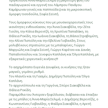
πριγκίπισσα Άννα-Μαρία Σελιμά (η μικρότερη φίλη του
παιδαγωγικού και εγγονή του Λάμπρου Πανάγου.
Καμάρωναν γονείς και παππούδες) και τη μικροσκοπική
όμορφη τοσοδούλα, Σοφία Σεϊντή.
Τους όμορφους κύκνους που με μουσικοχορευτικές τους
ικανότητες ενθουσίασαν, την Άννα Σιακαβέλα, την Ζέτα
Γιούλη, την Κάτια Βερεντζή, τη Χριστίνα Παπαδάκη, τη
Θάλεια Ροκίδη, την Ιωάννα Σιακαβέλα, τη Βάσια Στραβομύτη,
την Αλίνα Πιστιόλη και την Εβελίνα Γιοβανίδη. Στους
μολυβένιους στρατιώτες με τις μπαλαρίνες, Γιώργο
Μαργιώλη και Σοφία Σεϊντή, Γιώργο Καρέτσο και Δανάη
Παπαδοπούλου και Ξενοφών Καπλάνη και Όλγα Καπλάνη, με
εξαιρετικές χορευτικές κινήσεις!!!
Το ασχημόπαπο Ευγενία Δουφέκα, οι κινήσεις της ήταν
μαγικές, γεμάτες ρυθμό.
Τον Αλαντίν και τη Γιασμίν, Δημήτρη Πιστιόλη και Όλγα
Καπλάνη.
Το αρχοντόπουλο και τη Γοργόνα, Σπύρο Σιακαβέλα και
Θάλεια Ροκίδη.
Παραμύθια του Άντερσεν ξεφύλλισαν, διάβασαν και έπαιξαν
με τις μπάλες η Άννα-Μαρία Σελιμά, ο Δημήτρης Βερεντζής, ο
Κωνσταντίνος Γιοβανίδης, η Φαίδρα Σιακαβέλα, η Αρετή