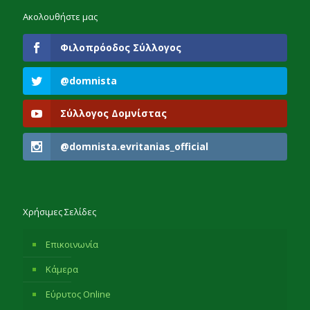
Ακολουθήστε μας
Φιλοπρόοδος Σύλλογος
@domnista
Σύλλογος Δομνίστας
@domnista.evritanias_official
Χρήσιμες Σελίδες
Επικοινωνία
Κάμερα
Εύρυτος Online