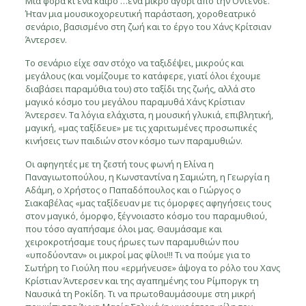
Μια φορά κι ένα καιρό …ένα μικρό αγόρι από την Όντενσε.
Ήταν μια μουσικοχορευτική παράσταση, χοροθεατρικό
σενάριο, βασισμένο στη ζωή και το έργο του Χάνς Κρίτσιαν
Άντερσεν.
Το σενάριο είχε σαν στόχο να ταξιδέψει, μικρούς και
μεγάλους (και νομίζουμε το κατάφερε, γιατί όλοι έχουμε
διαβάσει παραμύθια του) στο ταξίδι της ζωής, αλλά στο
μαγικό κόσμο του μεγάλου παραμυθά Χάνς Κρίστιαν
Άντερσεν. Τα λόγια ελάχιστα, η μουσική γλυκιά, επιβλητική,
μαγική, «μας ταξίδευε» με τις χαριτωμένες προσωπικές
κινήσεις των παιδιών στον κόσμο των παραμυθιών.
Οι αφηγητές με τη ζεστή τους φωνή η Ελίνα η
Παναγιωτοπούλου, η Κωνσταντίνα η Σαμιώτη, η Γεωργία η
Αδάμη, ο Χρήστος ο Παπαδόπουλος και ο Γιώργος ο
Σιακαβέλας «μας ταξίδευαν με τις όμορφες αφηγήσεις τους
στον μαγικό, όμορφο, ξέγνοιαστο κόσμο του παραμυθιού,
που τόσο αγαπήσαμε όλοι μας. Θαυμάσαμε και
χειροκροτήσαμε τους ήρωες των παραμυθιών που
«υποδύονταν» οι μικροί μας φίλοι!!! Τι να πούμε για το
Σωτήρη το Γιούλη που «ερμήνευσε» άψογα το ρόλο του Χανς
Κρίστιαν Άντερσεν και της αγαπημένης του Ρίμποργκ τη
Ναυσικά τη Ροκίδη. Τι να πρωτοθαυμάσουμε στη μικρή