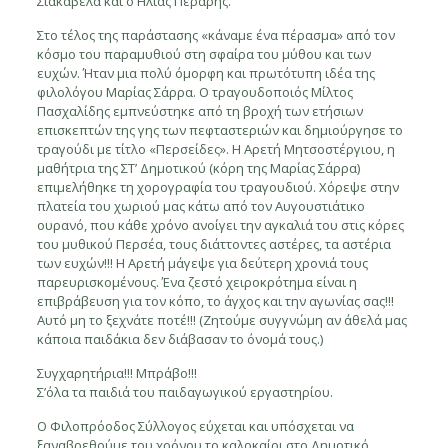
Σιακαβέλα και ο Ηλιάς Περαρής.
Στο τέλος της παράστασης «κάναμε ένα πέρασμα» από τον
κόσμο του παραμυθιού στη σφαίρα του μύθου και των
ευχών. Ήταν μια πολύ όμορφη και πρωτότυπη ιδέα της
φιλολόγου Μαρίας Σάρρα. Ο τραγουδοποιός Μίλτος
Πασχαλίδης εμπνεύστηκε από τη βροχή των ετήσιων
επισκεπτών της γης των πεφταστεριών και δημιούργησε το
τραγούδι με τίτλο «Περσείδες». Η Αρετή Μητσοστέργιου, η
μαθήτρια της ΣΤ’ Δημοτικού (κόρη της Μαρίας Σάρρα)
επιμελήθηκε τη χορογραφία του τραγουδιού. Χόρεψε στην
πλατεία του χωριού μας κάτω από τον Αυγουστιάτικο
ουρανό, που κάθε χρόνο ανοίγει την αγκαλιά του στις κόρες
του μυθικού Περσέα, τους διάττοντες αστέρες, τα αστέρια
των ευχών!!! Η Αρετή μάγεψε για δεύτερη χρονιά τους
παρευρισκομένους. Ένα ζεστό χειροκρότημα είναι η
επιβράβευση για τον κόπο, το άγχος και την αγωνίας σας!!!
Αυτό μη το ξεχνάτε ποτέ!!! (Ζητούμε συγγνώμη αν άθελά μας
κάποια παιδάκια δεν διάβασαν το όνομά τους.)
Συγχαρητήρια!!! Μπράβο!!!
Σ’όλα τα παιδιά του παιδαγωγικού εργαστηρίου.
Ο Φιλοπρόοδος Σύλλογος εύχεται και υπόσχεται να
ξαναβρεθούμε του χρόνου το καλοκαίρι στο Δημοτικό