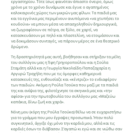
εργαστηρίου. Τότε ίσως φαινόταν άπιαστο όνειρο, όμως
χρόνο με το χρόνο δυνάμωσε και έγινε ο αγαπημένος
καλοκαιρινός χώρος των μικρών μας φίλων. Τα παιδιά μας
και τα εγγόνια μας περιμένουν ανυπόμονα «να χτυπήσει το
κουδούνι» να μπουν μέσα να απασχοληθούν δημιουργικά,
να ζωγραφίσουν σε πέτρα, σε ξύλο, σε χαρτί, να
κατασκευάσουν με πηλό και πλαστελίνη, να ετοιμάσουν και
να δοκιμάσουν συνταγές, να πάρουν μέρος σε ένα θεατρικό
δρώμενο.
Τη δραστηριότητά μας αυτή, βοήθησαν και στήριξαν τα μέλη
του συλλόγου μας η Έφη Γρηγοροπούλου και η Σούλα
Σταμάτη αλλά και η Γεωργία Νικολαΐδη-Παπαζαχαρία η
Αργυρώ Τραχήλη που με τις όμορφες καθημερινά
κατασκευές της, ενθουσίαζε και «κέντριζε» το ενδιαφέρον
των παιδιών. Ακόμα η Ρούλα Τσούκα που μαζί με τα παιδιά
της και ανίψια της, φιλοτέχνησε τα σκηνικά μας και «την
αφίσα» για την πρωτοβουλία του συλλόγου μας «Μαζεύω
καπάκια, δίνω ζωή και χαρά».
Νόνη μου (κόρη της Ρούλα Τσούκα) θέλω να σε ευχαριστήσω
για το γράμμα που μου έγραψες προσωπικά. Ήταν πολύ
συγκινητικό, άγγιξε όχι μόνο την καρδιά μου, αλλά και τις
καρδιές όσων το διάβασαν. Σ’αγαπώ κι εγώ και σε νιώθω σαν