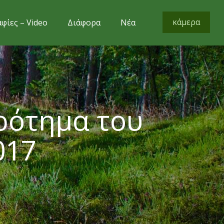
κάμερα
φίες – Video
Διάφορα
Νέα
ρότημα του
017