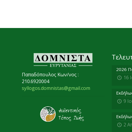
Τελευ
2026 Π
Παπαδόπουλος Κων/νος :
16 
210.6920004
syllogos.domnistas@gmail.com
Εκδήλω
9 Ι
Εκδήλω
2 Α