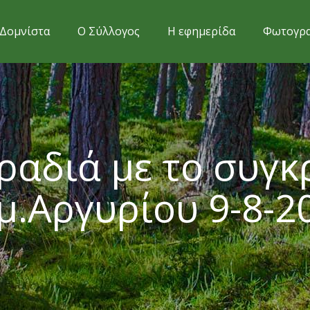
Δομνίστα
Ο Σύλλογος
Η εφημερίδα
Φωτογρα
ραδιά με το συγκ
μ.Αργυρίου 9-8-2