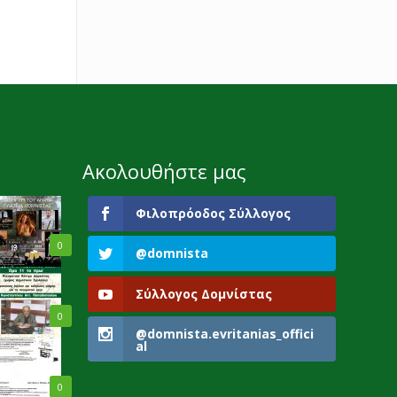
Ακολουθήστε μας
Φιλοπρόοδος Σύλλογος
0
@domnista
Σύλλογος Δομνίστας
0
@domnista.evritanias_offici
al
0