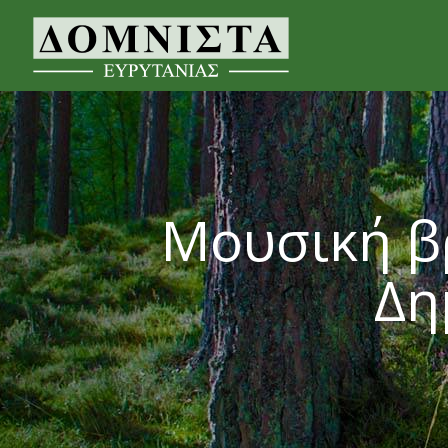
Μουσική β
Δη