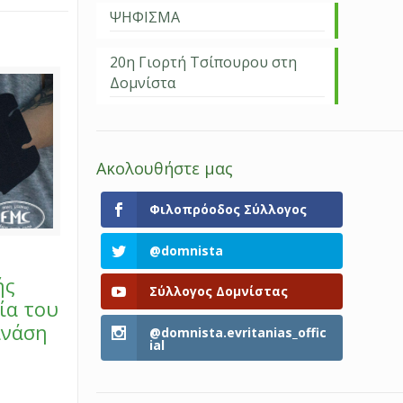
ΨΗΦΙΣΜΑ
20η Γιορτή Τσίπουρου στη
Δομνίστα
Ακολουθήστε μας
Φιλοπρόοδος Σύλλογος
@domnista
ής
Σύλλογος Δομνίστας
ία του
ανάση
@domnista.evritanias_offic
ial