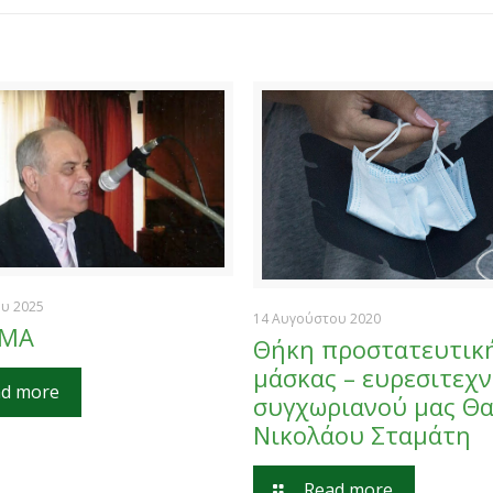
ου 2025
14 Αυγούστου 2020
ΣΜΑ
Θήκη προστατευτικ
μάσκας – ευρεσιτεχν
d more
συγχωριανού μας Θ
Νικολάου Σταμάτη
Read more