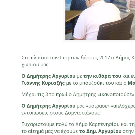
Στα πλαίσια των Γιορτών δάσους 2017 ο Δήμος Κ
χωριού μας.
Ο Δημήτρης Αργυρίου
με
την κιθάρα του
και έ
Γιάννης Κυριαζής
με το μπουζούκι του και ο
Μα
Μέχρι τις 3 το πρωί ο Δημήτρης «ικανοποιούσε» «
Ο Δημήτρης Αργυρίου
μας «μοίρασε» «απλόχερα
εντυπώσεις στους Δομνιστιάνους!
Ευχαριστούμε πολύ το Δήμο Καρπενησίου και τ
το αίτημά μας να έχουμε
το Δημ. Αργυρίου
στην 