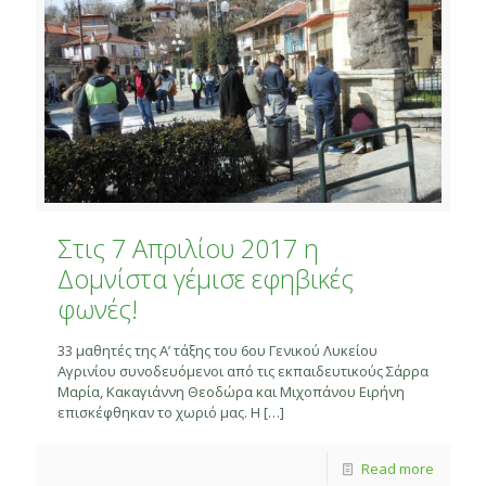
Στις 7 Απριλίου 2017 η
Δομνίστα γέμισε εφηβικές
φωνές!
33 μαθητές της Α’ τάξης του 6ου Γενικού Λυκείου
Αγρινίου συνοδευόμενοι από τις εκπαιδευτικούς Σάρρα
Μαρία, Κακαγιάννη Θεοδώρα και Μιχοπάνου Ειρήνη
επισκέφθηκαν το χωριό μας. Η
[…]
Read more