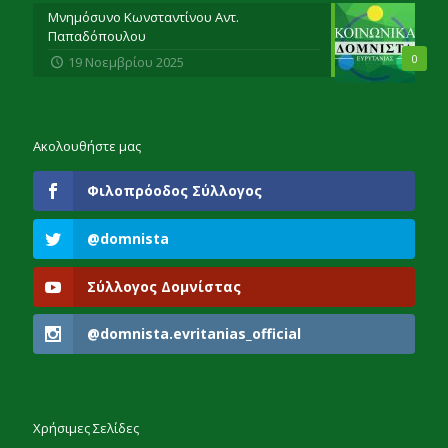
Μνημόσυνο Κωνσταντίνου Αντ.
Παπαδόπουλου
0
19 Νοεμβρίου 2025
Ακολουθήστε μας
Φιλοπρόοδος Σύλλογος
@domnista
Σύλλογος Δομνίστας
@domnista.evritanias_official
Χρήσιμες Σελίδες