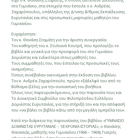
είχε ο κ. Θανάσης Σταμάτης, ο οποίος διετέλεσε Διευθυντής
στο Γυμνάσιο, στα στοιχεία που έστειλε ο κ. Ανδρέας
Ζαχαρόπουλος, υπάλληλος της Δ/νσης Β/θμιας Εκπαίδευσης
Ευρυτανίας και στις προσωπικές μαρτυρίες μαθητών του
Γυμνασίου.
Ευχαρίστησε:
Τον κ. Θανάση Σταμάτη για την άριστη συνεργασία.
Τον καθηγητή του κ. Στυλιανό Κουτρή, που προλογίζει το
βιβλίο και γενικά για την προσφορά του στο Γυμνάσιο
Δομνίστας και ειδικότερα στους μαθητές του.
Τους συμμαθητές του, που έστειλαν τις προσωπικές τους
αναμνήσεις.
Όσους συνέβαλαν οικονομικά στην έκδοση του βιβλίου.
Τον κ. Ανδρέα Ζαχαρόπουλο, πρώτο εξάδελφό του από το
Βύθισμα (Σέλο), για την ουσιαστική του βοήθεια.
Όλους τους παρευρισκόμενους, για την παρουσία τους και
Το Διοικητικό Συμβούλιο του Φιλοπρόοδου Συλλόγου
Δομνίστας Ευρυτανίας, για την στήριξή του και την απόφασή
του «να βάλει το βιβλίο κάτω από την μεγάλη ομπρέλα του».
Κατά την διάρκεια της παρουσίασης του βιβλίου «ΓΥΜΝΑΣΙΟ
ΔΟΜΝΙΣΤΑΣ ΕΥΡΥΤΑΝΙΑΣ – 18 ΧΡΟΝΙΑ ΙΣΤΟΡΙΑΣ», ο Θανάσης
Θανασιάς, μαθητής του Γυμνασίου (1966 – 1969), Γιατρός