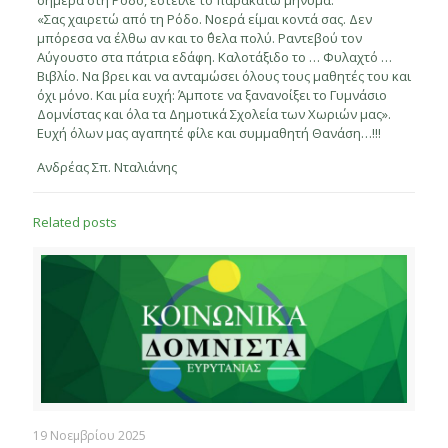
σήμερα στη Ρόδο, έστειλε το παρακάτω μήνυμα:
«Σας χαιρετώ από τη Ρόδο. Νοερά είμαι κοντά σας. Δεν
μπόρεσα να έλθω αν και το ΄θελα πολύ. Ραντεβού τον
Αύγουστο στα πάτρια εδάφη. Καλοτάξιδο το … Φυλαχτό …
Βιβλίο. Να βρει και να ανταμώσει όλους τους μαθητές του και
όχι μόνο. Και μία ευχή: Άμποτε να ξανανοίξει το Γυμνάσιο
Δομνίστας και όλα τα Δημοτικά Σχολεία των Χωριών μας».
Ευχή όλων μας αγαπητέ φίλε και συμμαθητή Θανάση…!!!
Ανδρέας Σπ. Νταλιάνης
Related posts
19 Νοεμβρίου 2025