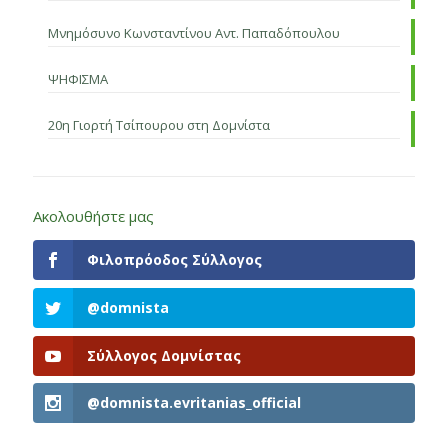
Μνημόσυνο Κωνσταντίνου Αντ. Παπαδόπουλου
ΨΗΦΙΣΜΑ
20η Γιορτή Τσίπουρου στη Δομνίστα
Ακολουθήστε μας
Φιλοπρόοδος Σύλλογος
@domnista
Σύλλογος Δομνίστας
@domnista.evritanias_official