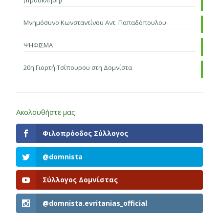
Μνημόσυνο Κωνσταντίνου Αντ. Παπαδόπουλου
ΨΗΦΙΣΜΑ
20η Γιορτή Τσίπουρου στη Δομνίστα
Ακολουθήστε μας
Φιλοπρόοδος Σύλλογος
@domnista
Σύλλογος Δομνίστας
@domnista.evritanias_official