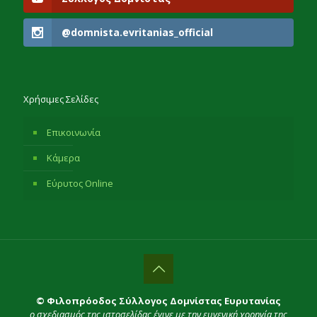
@domnista.evritanias_official
Χρήσιμες Σελίδες
Επικοινωνία
Κάμερα
Εύρυτος Online
© Φιλοπρόοδος Σύλλογος Δομνίστας Ευρυτανίας
ο σχεδιασμός της ιστοσελίδας έγινε με την ευγενική χορηγία της