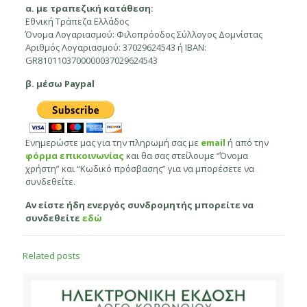
α. με τραπεζική κατάθεση:
Εθνική Τράπεζα Ελλάδος
Όνομα Λογαριασμού: Φιλοπρόοδος Σύλλογος Δομνίστας
Αριθμός Λογαριασμού: 37029624543 ή IBAN:
GR8101103700000037029624543
β. μέσω Paypal
Ενημερώστε μας για την πληρωμή σας με
email
ή από την
φόρμα επικοινωνίας
και θα σας στείλουμε “Όνομα
χρήστη” και “Kωδικό πρόσβασης” για να μπορέσετε να
συνδεθείτε.
Αν είστε ήδη ενεργός συνδρομητής μπορείτε να
συνδεθείτε
εδώ
Related posts