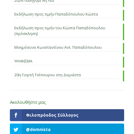
2026 Πανηγύρι Αη Λια
Εκδήλωση προς τιμήν Παπαδόπουλου Κώστα
Εκδήλωση προς τιμήν του Κώστα Παπαδόπουλου
(πρόσκληση)
Μνημόσυνο Κωνσταντίνου Αντ. Παπαδόπουλου
ΨΗΦΙΣΜΑ
20η Γιορτή Τσίπουρου στη Δομνίστα
Ακολουθήστε μας
Φιλοπρόοδος Σύλλογος
@domnista