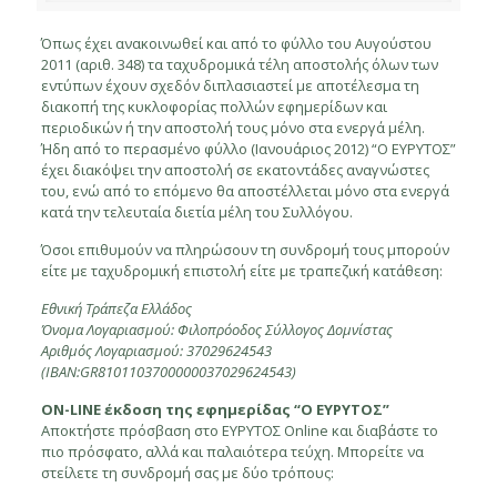
Όπως έχει ανακοινωθεί και από το φύλλο του Αυγούστου
2011 (αριθ. 348) τα ταχυδρομικά τέλη αποστολής όλων των
εντύπων έχουν σχεδόν διπλασιαστεί με αποτέλεσμα τη
διακοπή της κυκλοφορίας πολλών εφημερίδων και
περιοδικών ή την αποστολή τους μόνο στα ενεργά μέλη.
Ήδη από το περασμένο φύλλο (Ιανουάριος 2012) “Ο ΕΥΡΥΤΟΣ”
έχει διακόψει την αποστολή σε εκατοντάδες αναγνώστες
του, ενώ από το επόμενο θα αποστέλλεται μόνο στα ενεργά
κατά την τελευταία διετία μέλη του Συλλόγου.
Όσοι επιθυμούν να πληρώσουν τη συνδρομή τους μπορούν
είτε με ταχυδρομική επιστολή είτε με τραπεζική κατάθεση:
Εθνική Τράπεζα Ελλάδος
Όνομα Λογαριασμού: Φιλοπρόοδος Σύλλογος Δομνίστας
Αριθμός Λογαριασμού: 37029624543
(IBAN:GR8101103700000037029624543)
ON-LINE έκδοση της εφημερίδας “Ο ΕΥΡΥΤΟΣ”
Αποκτήστε πρόσβαση στο ΕΥΡΥΤΟΣ Online και διαβάστε το
πιο πρόσφατο, αλλά και παλαιότερα τεύχη. Μπορείτε να
στείλετε τη συνδρομή σας με δύο τρόπους: