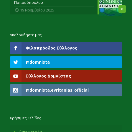
Παπαδόπουλου
0
19 Νοεμβρίου 2025
Ακολουθήστε μας
Φιλοπρόοδος Σύλλογος
@domnista
Σύλλογος Δομνίστας
@domnista.evritanias_official
Χρήσιμες Σελίδες
Επικοινωνία