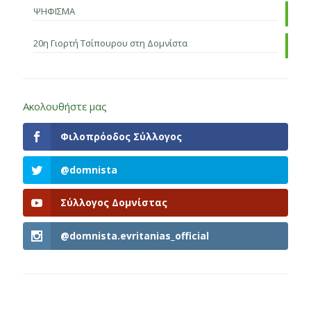
ΨΗΦΙΣΜΑ
20η Γιορτή Τσίπουρου στη Δομνίστα
Ακολουθήστε μας
Φιλοπρόοδος Σύλλογος
@domnista
Σύλλογος Δομνίστας
@domnista.evritanias_official