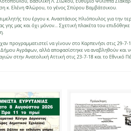
 Κοτοπούλου, Βασιλική Λ. Σιώκου, Ευθύμιο Φίλιππα Σιακαβ
ση κ. Ελένη Φλώρου, το γένος Σπύρου Βαμβάτσικου.
πιμελητής του έργου κ. Αναστάσιος Ηλιόπουλος για την τε
ς γης μας και όχι μόνον… Σχετική πλακέτα του επιδόθηκε
η.
χαν προγραμματιστεί να γίνουν στο Καρπενήσι στις 29-7-1
υ Δήμου Αγράφων, αλλά αποφασίστηκε να αναβληθούν και ν
ιών στην Ανατολική Αττική στις 23-7-18 και το Εθνικό Πέ