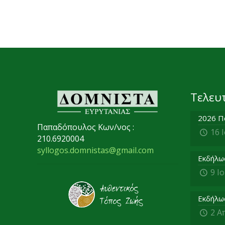
Τελευ
2026 Π
Παπαδόπουλος Κων/νος :
16 
210.6920004
syllogos.domnistas@gmail.com
Εκδήλω
9 Ι
Εκδήλω
2 Α