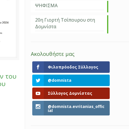
ΨΗΦΙΣΜΑ
20η Γιορτή Τσίπουρου στη
Δομνίστα
Ακολουθήστε μας
Φιλοπρόοδος Σύλλογος
ν του
@domnista
ου
Σύλλογος Δομνίστας
@domnista.evritanias_offic
ial