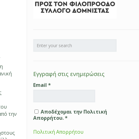
Υ
τη
ανική
Εγγραφή στις ενημερώσεις
Email
*
ς
του
Αποδέχομαι την Πολιτική
από την
Απορρήτου. *
Πολιτική Απορρήτου
ηστους