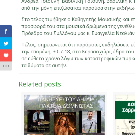
Ανδρέα Τσιούνη, Βασιλική Τσιούνη, Βασιλική Κ.
από την μόνη επιζώσα και παρούσα στην εκδήλω
Στο τέλος τιμήθηκε ο Καθηγητής Μουσικής και ε
προσφορά του στα μουσικά δρώμενα της γενέθλια
Πρόεδρο του Συλλόγου μας κ. Ευαγγελία Νταλιάν
Τέλος, σημειώνεται ότι παρόμοιες εκδηλώσεις εί
την επομένη, 30-7-18, στο Κερασοχώρι, έδρα το
σε εύθετο χρόνο λόγω των καταστροφικών πυρκαγ
τα θύματα σε αυτήν.
Related posts