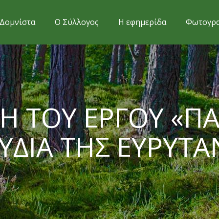
Δομνίστα
Ο Σύλλογος
Η εφημερίδα
Φωτογρα
Η ΤΟΥ ΕΡΓΟΥ «Π
ΥΔΙΑ ΤΗΣ ΕΥΡΥΤΑ