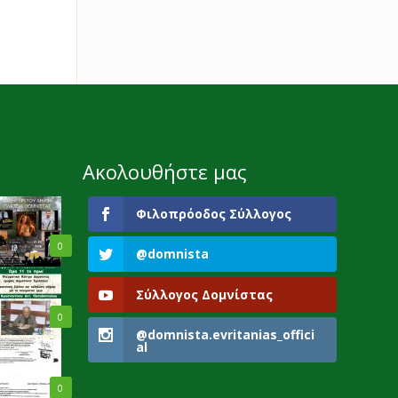
Ακολουθήστε μας
Φιλοπρόοδος Σύλλογος
0
@domnista
Σύλλογος Δομνίστας
0
@domnista.evritanias_offici
al
0