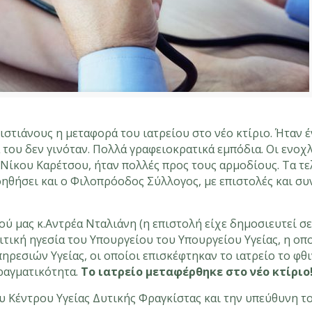
ιστιάνους η μεταφορά του ιατρείου στο νέο κτίριο. Ήταν έ
 του δεν γινόταν. Πολλά γραφειοκρατικά εμπόδια. Οι ενοχ
.Νίκου Καρέτσου, ήταν πολλές προς τους αρμοδίους. Τα τε
βοηθήσει και ο Φιλοπρόοδος Σύλλογος, με επιστολές και συ
ύ μας κ.Αντρέα Νταλιάνη (η επιστολή είχε δημοσιευτεί σ
τική ηγεσία του Υπουργείου του Υπουργείου Υγείας, η οπ
ρεσιών Υγείας, οι οποίοι επισκέφτηκαν το ιατρείο το φ
πραγματικότητα.
Το ιατρείο μεταφέρθηκε στο νέο κτίριο!
 Κέντρου Υγείας Δυτικής Φραγκίστας και την υπεύθυνη τ