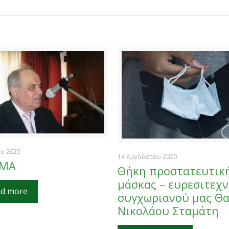
ου 2025
14 Αυγούστου 2020
ΣΜΑ
Θήκη προστατευτικ
μάσκας – ευρεσιτεχν
d more
συγχωριανού μας Θ
Νικολάου Σταμάτη