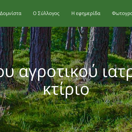
Δομνίστα
Ο Σύλλογος
Η εφημερίδα
Φωτογρα
υ αγροτικού ιατρ
κτίριο