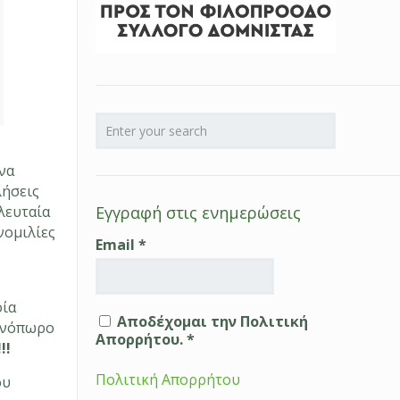
να
λήσεις
λευταία
Εγγραφή στις ενημερώσεις
νομιλίες
Email
*
ε
οία
Αποδέχομαι την Πολιτική
θινόπωρο
Απορρήτου. *
!!
Πολιτική Απορρήτου
ου