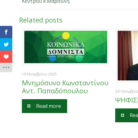
Κέντρου κ.Μαρούλη.
Related posts
19 Νοεμβρίου 2025
Μνημόσυνο Κωνσταντίνου
Αντ. Παπαδόπουλου
29 Οκτωβρί
ΨΗΦΙ
Read more
Rea