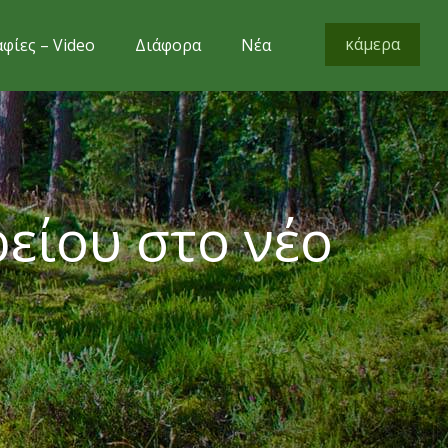
κάμερα
φίες – Video
Διάφορα
Νέα
είου στο νέο