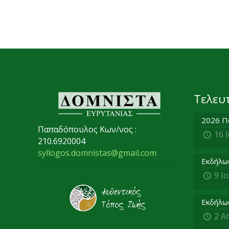
Τελευ
2026 Π
Παπαδόπουλος Κων/νος :
16 
210.6920004
syllogos.domnistas@gmail.com
Εκδήλω
9 Ι
Εκδήλω
2 Α