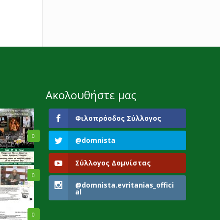
Ακολουθήστε μας
Φιλοπρόοδος Σύλλογος
0
@domnista
Σύλλογος Δομνίστας
0
@domnista.evritanias_offici
al
0