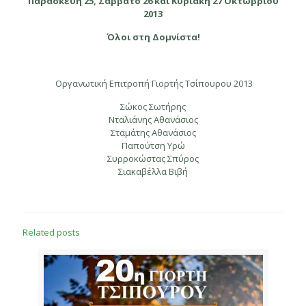
Παρασκευή 25, Σάββατο 26 και
Κυριακή 27 Οκτωβρίου
2013
Όλοι στη Δομνίστα!
Οργανωτική Επιτροπή Γιορτής Τσίπουρου 2013
Σώκος Σωτήρης
Νταλιάνης Αθανάσιος
Σταμάτης Αθανάσιος
Παπούτση Υρώ
Συρροκώστας Σπύρος
Σιακαβέλλα Βιβή
Related posts