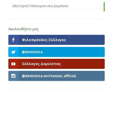
20η Γιορτή Τσίπουρου στη Δομνίστα
Ακολουθήστε μας
Φιλοπρόοδος Σύλλογος
@domnista
Σύλλογος Δομνίστας
@domnista.evritanias_official