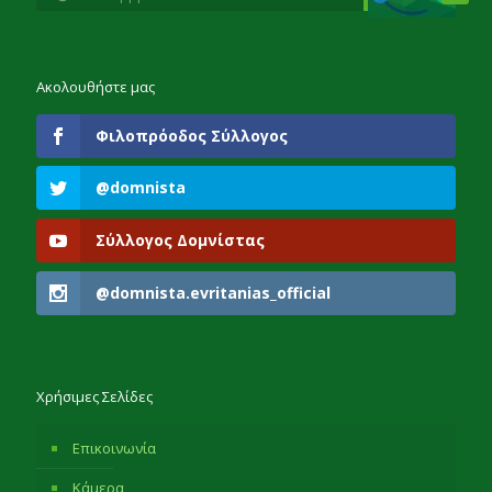
Ακολουθήστε μας
Φιλοπρόοδος Σύλλογος
@domnista
Σύλλογος Δομνίστας
@domnista.evritanias_official
Χρήσιμες Σελίδες
Επικοινωνία
Κάμερα