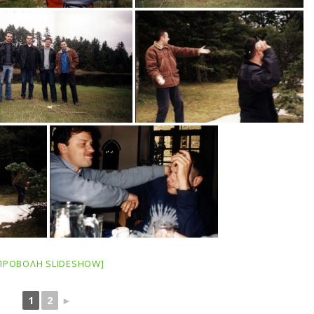
ΠΡΟΒΟΛΉ SLIDESHOW]
1
2
►