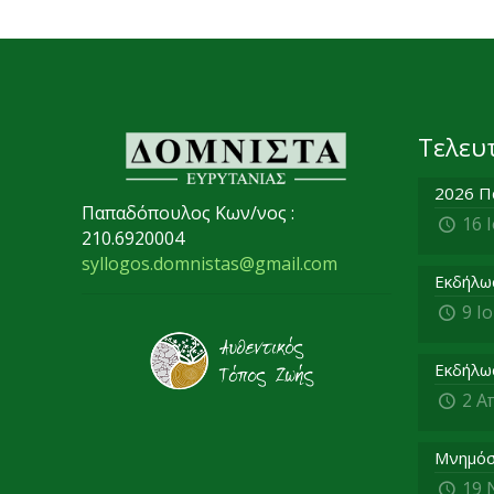
Τελευ
2026 Π
Παπαδόπουλος Κων/νος :
16 
210.6920004
syllogos.domnistas@gmail.com
Εκδήλω
9 Ι
Εκδήλω
2 Α
Μνημόσ
19 