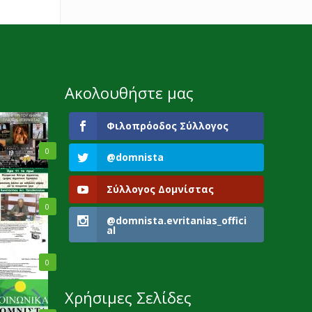
Ακολουθήστε μας
Φιλοπρόοδος Σύλλογος
0
@domnista
Σύλλογος Δομνίστας
0
@domnista.evritanias_offici
al
0
Χρήσιμες Σελίδες