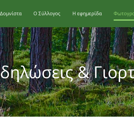
Δομνίστα
Ο Σύλλογος
Η εφημερίδα
Φωτογρα
δηλώσεις & Γιορ