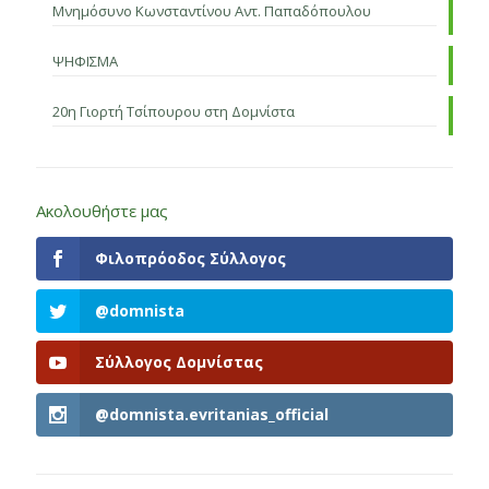
Μνημόσυνο Κωνσταντίνου Αντ. Παπαδόπουλου
ΨΗΦΙΣΜΑ
20η Γιορτή Τσίπουρου στη Δομνίστα
Ακολουθήστε μας
Φιλοπρόοδος Σύλλογος
@domnista
Σύλλογος Δομνίστας
@domnista.evritanias_official