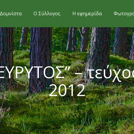
Δομνίστα
Ο Σύλλογος
Η εφημερίδα
Φωτογρα
ΕΥΡΥΤΟΣ” – τεύχο
2012