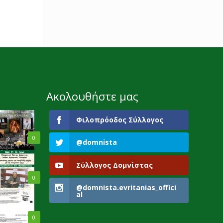
Ακολουθήστε μας
Φιλοπρόοδος Σύλλογος
0
@domnista
Σύλλογος Δομνίστας
0
@domnista.evritanias_offici
al
0