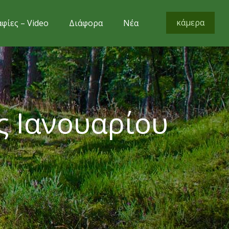
κάμερα
φίες – Video
Διάφορα
Νέα
ς Ιανουαρίου