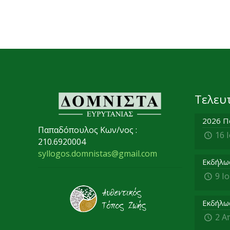
Τελευ
2026 Π
Παπαδόπουλος Κων/νος :
16 
210.6920004
syllogos.domnistas@gmail.com
Εκδήλω
9 Ι
Εκδήλω
2 Α