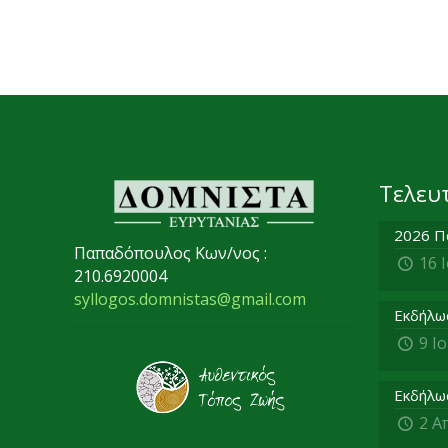
Τελευ
2026 Π
Παπαδόπουλος Κων/νος :
16 
210.6920004
syllogos.domnistas@gmail.com
Εκδήλω
9 Ι
Εκδήλω
2 Α