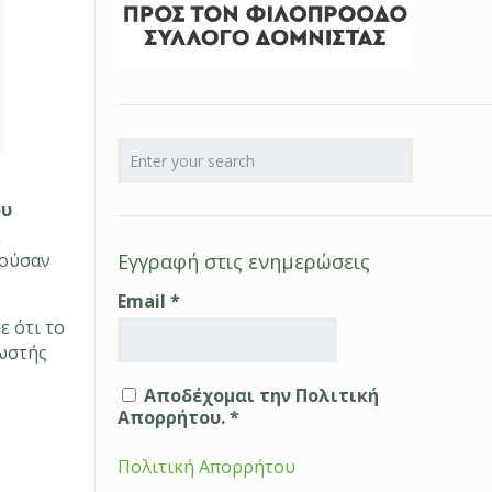
ου
α
κούσαν
Εγγραφή στις ενημερώσεις
Email
*
ε ότι το
σωστής
Αποδέχομαι την Πολιτική
Απορρήτου. *
Πολιτική Απορρήτου