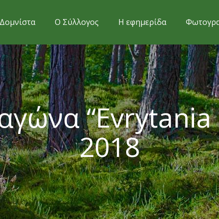
Δομνίστα
Ο Σύλλογος
Η εφημερίδα
Φωτογρα
γώνα “Evrytania 
2018