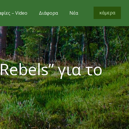
κάμερα
φίες – Video
Διάφορα
Νέα
Rebels” για το