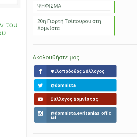
ΨΗΦΙΣΜΑ
20η Γιορτή Τσίπουρου στη
ν του
Δομνίστα
ου
Ακολουθήστε μας
Φιλοπρόοδος Σύλλογος
@domnista
Σύλλογος Δομνίστας
@domnista.evritanias_offic
ial