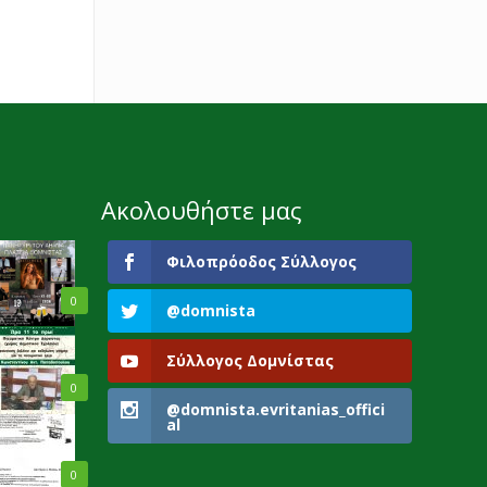
Ακολουθήστε μας
Φιλοπρόοδος Σύλλογος
0
@domnista
Σύλλογος Δομνίστας
0
@domnista.evritanias_offici
al
0