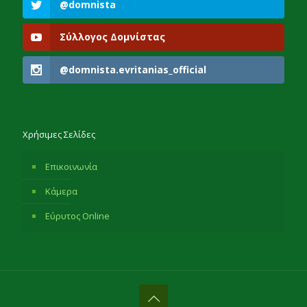
@domnista
Σύλλογος Δομνίστας
@domnista.evritanias_official
Χρήσιμες Σελίδες
Επικοινωνία
Κάμερα
Εύρυτος Online