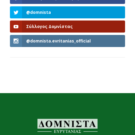
@domnista
Σύλλογος Δομνίστας
@domnista.evritanias_official